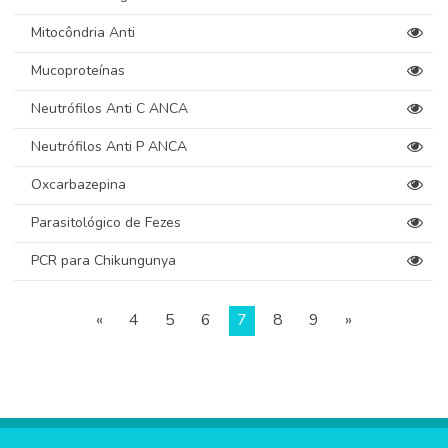
Mitocôndria Anti
Mucoproteínas
Neutrófilos Anti C ANCA
Neutrófilos Anti P ANCA
Oxcarbazepina
Parasitológico de Fezes
PCR para Chikungunya
«
4
5
6
7
8
9
»